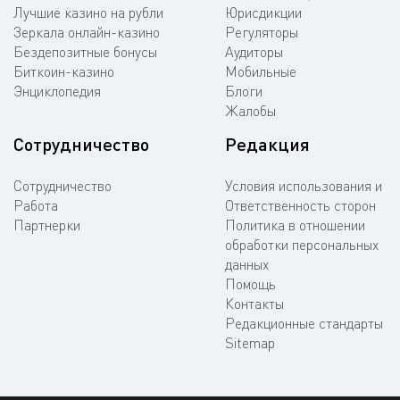
Лучшие казино на рубли
Юрисдикции
Зеркала онлайн-казино
Регуляторы
Бездепозитные бонусы
Аудиторы
Биткоин-казино
Мобильные
Энциклопедия
Блоги
Жалобы
Сотрудничество
Редакция
Сотрудничество
Условия использования и
Работа
Ответственность сторон
Партнерки
Политика в отношении
обработки персональных
данных
Помощь
Контакты
Редакционные стандарты
Sitemap