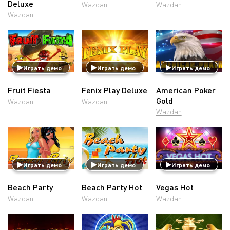
Deluxe
Wazdan
Wazdan
Wazdan
Играть демо
Играть демо
Играть демо
Fruit Fiesta
Fenix Play Deluxe
American Poker
Gold
Wazdan
Wazdan
Wazdan
Играть демо
Играть демо
Играть демо
Beach Party
Beach Party Hot
Vegas Hot
Wazdan
Wazdan
Wazdan