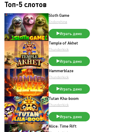
Топ-5 слотов
возможность играть бесплатно и без регистрации.
Sloth Game
Endorphina
Играть демо
Temple of Akhet
Thunderkick
Играть демо
Hammerblaze
Thunderkick
Играть демо
Tutan Kha-boom
Thunderkick
Играть демо
Alice: Time Rift