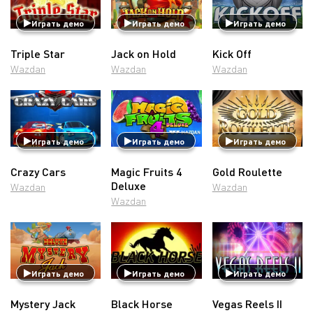
Играть демо
Играть демо
Играть демо
Triple Star
Jack on Hold
Kick Off
Wazdan
Wazdan
Wazdan
Играть демо
Играть демо
Играть демо
Crazy Cars
Magic Fruits 4
Gold Roulette
Deluxe
Wazdan
Wazdan
Wazdan
Играть демо
Играть демо
Играть демо
Mystery Jack
Black Horse
Vegas Reels II