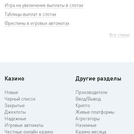
Игра на увеличение выплаты в слотах
Таблицы выплат в слотах
Фриспины в игровых автоматах
Все статьи
Казино
Другие разделы
Новые
Производители
Черный список
Ввод/Вывод
Закрытые
Крипто
Джекпоты
Живые платформы
Надежные
Агрегаторы
Игровые автоматы
Наземные
Честные онлайн казино
Казино месяца