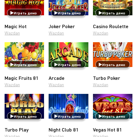
Играть демо
Играть демо
Играть демо
Magic Hot
Joker Poker
Casino Roulette
Wazdan
Wazdan
Wazdan
Играть демо
Играть демо
Играть демо
Magic Fruits 81
Arcade
Turbo Poker
Wazdan
Wazdan
Wazdan
Играть демо
Играть демо
Играть демо
Turbo Play
Night Club 81
Vegas Hot 81
Wazdan
Wazdan
Wazdan