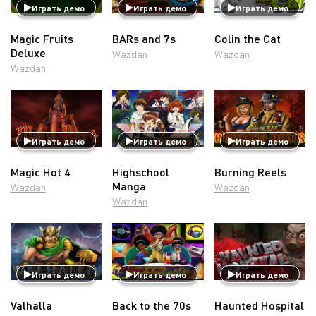
Играть демо
Играть демо
Играть демо
Magic Fruits
BARs and 7s
Colin the Cat
Deluxe
Wazdan
Wazdan
Wazdan
Играть демо
Играть демо
Играть демо
Magic Hot 4
Highschool
Burning Reels
Manga
Wazdan
Wazdan
Wazdan
Играть демо
Играть демо
Играть демо
Valhalla
Back to the 70s
Haunted Hospital