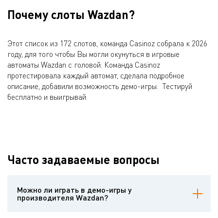
Почему слоты Wazdan?
Этот список из 172 слотов, команда Casinoz собрала к 2026
году, для того чтобы Вы могли окунуться в игровые
автоматы Wazdan с головой. Команда Casinoz
протестировала каждый автомат, сделала подробное
описание, добавили возможность демо-игры. Тестируй
бесплатно и выигрывай.
Часто задаваемые вопросы
Можно ли играть в демо-игры у
производителя Wazdan?
Да, конечно. Разработчик Wazdan (Ваздан) предоставляет