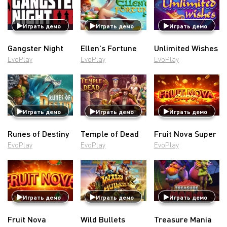
Играть демо
Играть демо
Играть демо
Gangster Night
Ellen's Fortune
Unlimited Wishes
EvoPlay
EvoPlay
EvoPlay
Играть демо
Играть демо
Играть демо
Runes of Destiny
Temple of Dead
Fruit Nova Super
EvoPlay
EvoPlay
EvoPlay
Играть демо
Играть демо
Играть демо
Fruit Nova
Wild Bullets
Treasure Mania