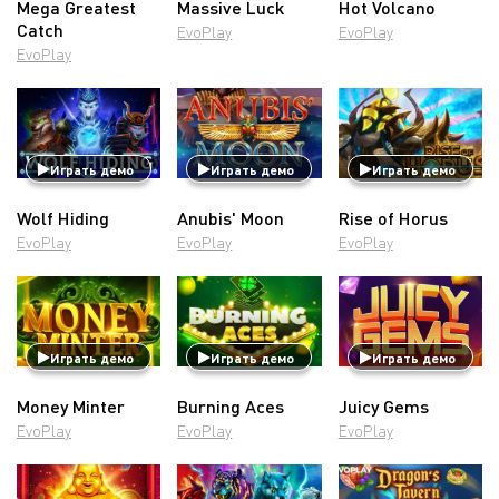
Mega Greatest
Massive Luck
Hot Volcano
Catch
EvoPlay
EvoPlay
EvoPlay
Играть демо
Играть демо
Играть демо
Wolf Hiding
Anubis' Moon
Rise of Horus
EvoPlay
EvoPlay
EvoPlay
Играть демо
Играть демо
Играть демо
Money Minter
Burning Aces
Juicy Gems
EvoPlay
EvoPlay
EvoPlay