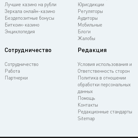
Лучшие казино на рубли
Юрисдикции
Зеркала онлайн-казино
Регуляторы
Бездепозитные бонусы
Аудиторы
Биткоин-казино
Мобильные
Энциклопедия
Блоги
Жалобы
Сотрудничество
Редакция
Сотрудничество
Условия использования и
Работа
Ответственность сторон
Партнерки
Политика в отношении
обработки персональных
данных
Помощь
Контакты
Редакционные стандарты
Sitemap