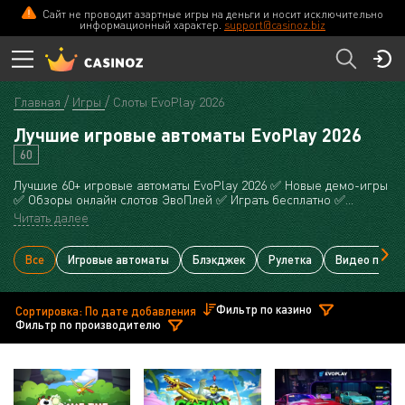
Сайт не проводит азартные игры на деньги и носит исключительно
информационный характер.
support@casinoz.biz
Главная
Игры
Слоты EvoPlay 2026
Лучшие игровые автоматы EvoPlay 2026
60
Лучшие 60+ игровые автоматы EvoPlay 2026 ✅ Новые демо-игры
✅ Обзоры онлайн слотов ЭвоПлей ✅ Играть бесплатно ✅
Официальные сайты казино
Читать далее
Все
Игровые автоматы
Блэкджек
Рулетка
Видео покер
Фильтр по казино
Сортировка: По дате добавления
Фильтр по производителю