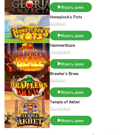
Играть демо
Honeylock’s Pots
Quickspin
Играть демо
Hammerblaze
Thunderkick
Играть демо
Brawler’s Brew
Quickspin
Играть демо
Temple of Akhet
Thunderkick
Играть демо