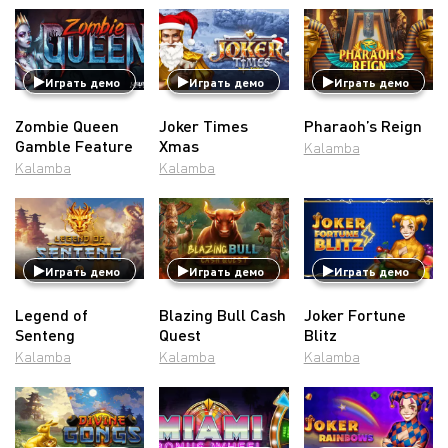
Играть демо
Играть демо
Играть демо
Zombie Queen
Joker Times
Pharaoh’s Reign
Gamble Feature
Xmas
Kalamba
Kalamba
Kalamba
Играть демо
Играть демо
Играть демо
Legend of
Blazing Bull Cash
Joker Fortune
Senteng
Quest
Blitz
Kalamba
Kalamba
Kalamba