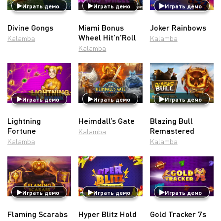
Играть демо
Играть демо
Играть демо
Divine Gongs
Miami Bonus
Joker Rainbows
Wheel Hit’n’Roll
Kalamba
Kalamba
Kalamba
Играть демо
Играть демо
Играть демо
Lightning
Heimdall’s Gate
Blazing Bull
Fortune
Remastered
Kalamba
Kalamba
Kalamba
Играть демо
Играть демо
Играть демо
Flaming Scarabs
Hyper Blitz Hold
Gold Tracker 7s