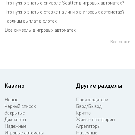
Что нужно знать о символе Scatter в игровых автоматах?
Что нужно знать о ставке на линию в игровых автоматах?
Таблицы выплат в слотах
Все символы в игровых автоматах
Все статьи
Казино
Другие разделы
Новые
Производители
Черный список
Ввод/Вывод
Закрытые
Крипто
Джекпоты
Живые платформы
Надежные
Агрегаторы
Игровые автоматы
Наземные