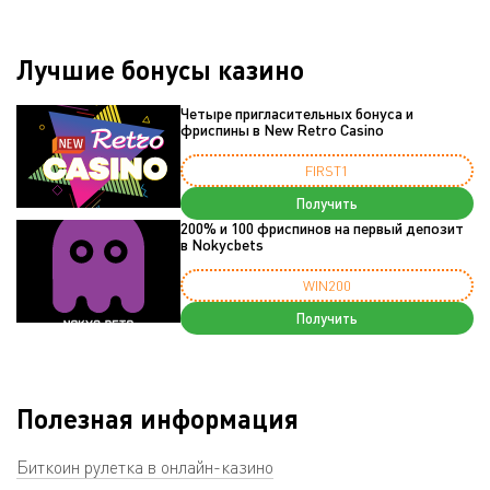
Лучшие бонусы казино
Четыре пригласительных бонуса и
фриспины в New Retro Casino
FIRST1
Получить
200% и 100 фриспинов на первый депозит
в Nokycbets
WIN200
Получить
Полезная информация
Биткоин рулетка в онлайн-казино