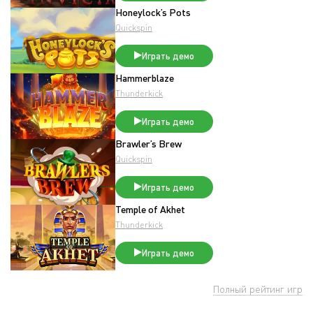
Honeylock’s Pots
Quickspin
Играть демо
Hammerblaze
Thunderkick
Играть демо
Brawler’s Brew
Quickspin
Играть демо
Temple of Akhet
Thunderkick
Играть демо
Полный рейтинг игр