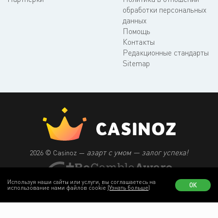
обработки персональных
данных
Помощь
Контакты
Редакционные стандарты
Sitemap
азарт с умом — залог успеха!
2026 © Casinoz —
Используя наши сайты или услуги, вы соглашаетесь на
ОК
использование нами файлов cookie
(Узнать больше)
Подписаться на RSS