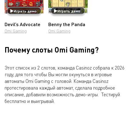
Играть демо
Играть демо
Devil’s Advocate
Benny the Panda
Omi Gaming
Omi Gaming
Почему слоты Omi Gaming?
Этот список из 2 слотов, команда Casinoz собрала к 2026
году, для того чтобы Вы могли окунуться в игровые
автоматы Omi Gaming с головой. Команда Casinoz
протестировала каждый автомат, сделала подробное
описание, добавили возможность демо-игры. Тестируй
бесплатно и выигрывай.