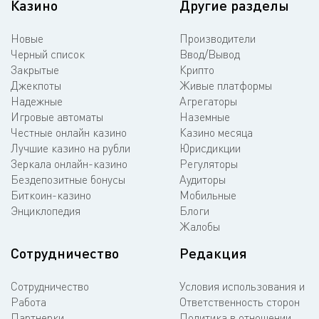
Казино
Другие разделы
Новые
Производители
Черный список
Ввод/Вывод
Закрытые
Крипто
Джекпоты
Живые платформы
Надежные
Агрегаторы
Игровые автоматы
Наземные
Честные онлайн казино
Казино месяца
Лучшие казино на рубли
Юрисдикции
Зеркала онлайн-казино
Регуляторы
Бездепозитные бонусы
Аудиторы
Биткоин-казино
Мобильные
Энциклопедия
Блоги
Жалобы
Сотрудничество
Редакция
Сотрудничество
Условия использования и
Работа
Ответственность сторон
Партнерки
Политика в отношении