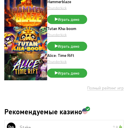
Hammerblaze
Thunderkick
Играть демо
Tutan Kha-boom
Thunderkick
Играть демо
Alice: Time Rift
Thunderkick
Играть демо
Полный рейтинг игр
Рекомендуемые казино
Stake
7.8