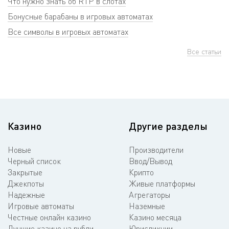
Что нужно знать об RTP в слотах
Бонусные барабаны в игровых автоматах
Все символы в игровых автоматах
Все статьи
Казино
Другие разделы
Новые
Производители
Черный список
Ввод/Вывод
Закрытые
Крипто
Джекпоты
Живые платформы
Надежные
Агрегаторы
Игровые автоматы
Наземные
Честные онлайн казино
Казино месяца
Лучшие казино на рубли
Юрисдикции