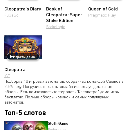
Cleopatra's Diary
Book of
Queen of Gold
Cleopatra: Super
FuGaSo
Pragmatic Play
Stake Edition
Stakelogic
Играть демо
Cleopatra
IGT
Подборка 10 игровых автоматов, собранных командой Casinoz в
2026 году. Погрузись в -слоты онлайн используя детальные
обзоры. Есть вомзожность тестировать "Клеопатра" демо игры
бесплатно. Полные обзоры новинок и самых популярных
автоматов.
Топ-5 слотов
Sloth Game
Endorphina