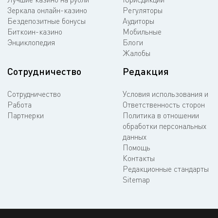
Зеркала онлайн-казино
Регуляторы
Бездепозитные бонусы
Аудиторы
Биткоин-казино
Мобильные
Энциклопедия
Блоги
Жалобы
Сотрудничество
Редакция
Сотрудничество
Условия использования и
Работа
Ответственность сторон
Партнерки
Политика в отношении
обработки персональных
данных
Помощь
Контакты
Редакционные стандарты
Sitemap