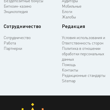
Бездепозитные бонусы
Аудиторы
Биткоин-казино
Мобильные
Энциклопедия
Блоги
Жалобы
Сотрудничество
Редакция
Сотрудничество
Условия использования и
Работа
Ответственность сторон
Партнерки
Политика в отношении
обработки персональных
данных
Помощь
Контакты
Редакционные стандарты
Sitemap