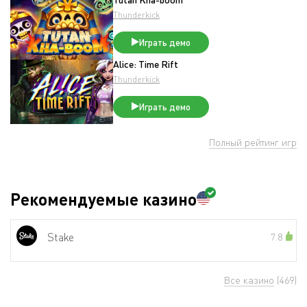
Thunderkick
Играть демо
Alice: Time Rift
Thunderkick
Играть демо
Полный рейтинг игр
Рекомендуемые казино
Stake
7.8
Все казино
(469)