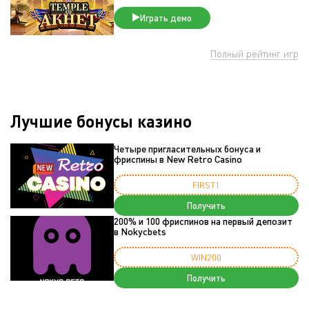
Играть демо
Полный рейтинг игр
Лучшие бонусы казино
Четыре пригласительных бонуса и
фриспины в New Retro Casino
FIRST1
Получить
200% и 100 фриспинов на первый депозит
в Nokycbets
WIN200
Получить