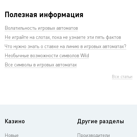
Полезная информация
Волатильность игровых автоматов
Не играйте на слотах, пока не узнаете эти пять фактов
Что нужно знать о ставке на линию в игровых автоматах?
Необычные возможности символов Wild
Все символы в игровых автоматах
Все статьи
Казино
Другие разделы
Новые
Производители