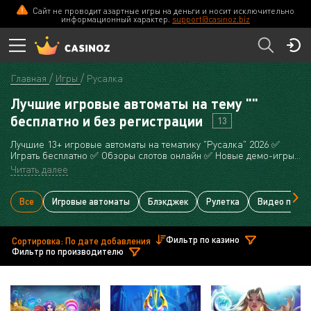
Сайт не проводит азартные игры на деньги и носит исключительно
информационный характер.
support@casinoz.biz
Главная
Игры
Русалка
Лучшие игровые автоматы на тему ""
бесплатно и без регистрации
13
Лучшие 13+ игровые автоматы на тематику "Русалка" 2026 ✅
Играть бесплатно ✅ Обзоры слотов онлайн ✅ Новые демо-игры
✅ Официальные сайты казино
Читать далее
Все
Игровые автоматы
Блэкджек
Рулетка
Видео покер
Фильтр по казино
Сортировка: По дате добавления
Фильтр по производителю