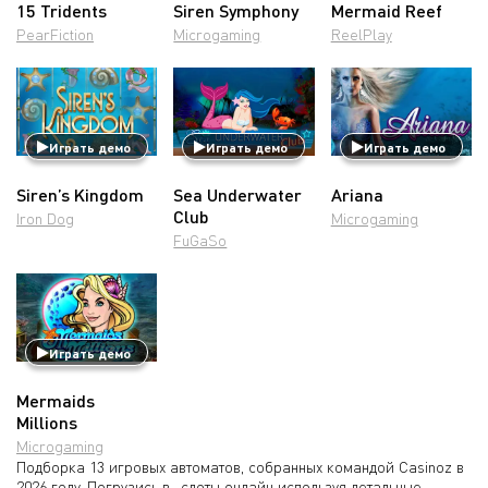
15 Tridents
Siren Symphony
Mermaid Reef
PearFiction
Microgaming
ReelPlay
Играть демо
Играть демо
Играть демо
Siren’s Kingdom
Sea Underwater
Ariana
Club
Iron Dog
Microgaming
FuGaSo
Играть демо
Mermaids
Millions
Microgaming
Подборка 13 игровых автоматов, собранных командой Casinoz в
2026 году. Погрузись в -слоты онлайн используя детальные