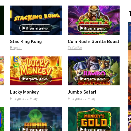
Играть демо
Играть демо
Stac King Kong
Coin Rush: Gorilla Boost
Rogue
FuGaSo
Играть демо
Играть демо
Lucky Monkey
Jumbo Safari
Pragmatic Play
Pragmatic Play
Играть демо
Играть демо