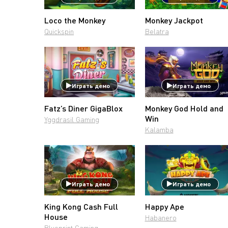
Loco the Monkey
Monkey Jackpot
Quickspin
Belatra
Играть демо
Играть демо
Fatz’s Diner GigaBlox
Monkey God Hold and
Win
Yggdrasil Gaming
Kalamba
Играть демо
Играть демо
King Kong Cash Full
Happy Ape
House
Habanero
Blueprint Gaming