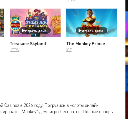
Играть демо
Играть демо
Treasure Skyland
The Monkey Prince
JFTW
IGT
 Casinoz в 2026 году. Погрузись в -слоты онлайн
стировать "Monkey" демо игры бесплатно. Полные обзоры