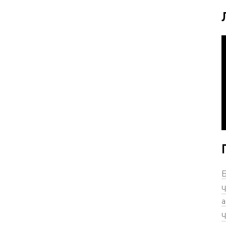
Б
Ч
а
Ч