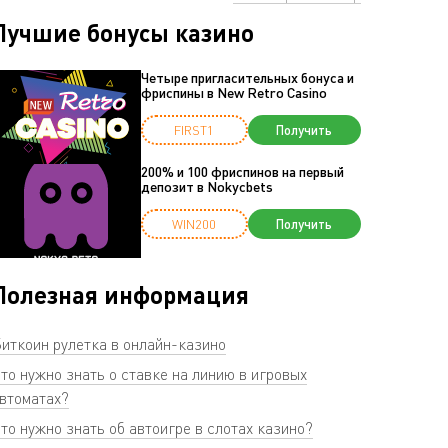
Лучшие бонусы казино
Четыре пригласительных бонуса и
фриспины в New Retro Casino
FIRST1
Получить
200% и 100 фриспинов на первый
депозит в Nokycbets
WIN200
Получить
Полезная информация
иткоин рулетка в онлайн-казино
то нужно знать о ставке на линию в игровых
втоматах?
то нужно знать об автоигре в слотах казино?