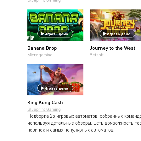
Играть демо
Играть демо
Banana Drop
Journey to the West
Microgaming
Betsoft
Играть демо
King Kong Cash
Blueprint Gaming
Подборка 25 игровых автоматов, собранных командой
используя детальные обзоры. Есть вомзожность те
новинок и самых популярных автоматов.