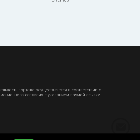
ельность портала осуществляется в соответствии с
исьменного согласия с указанием прямой ссылки.