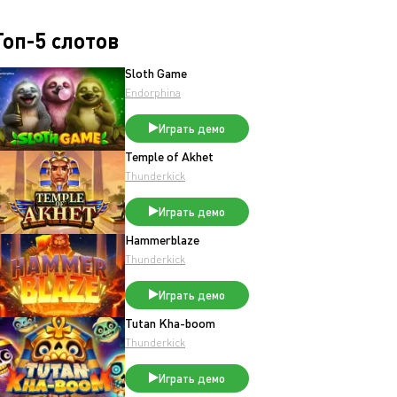
Топ-5 слотов
Sloth Game
Endorphina
Играть демо
Temple of Akhet
Thunderkick
Играть демо
Hammerblaze
Thunderkick
Играть демо
Tutan Kha-boom
Thunderkick
Играть демо