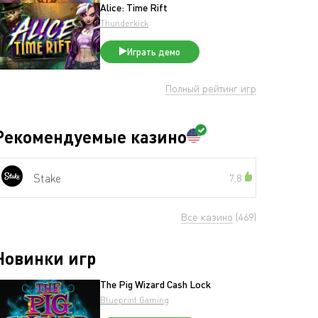
Alice: Time Rift
Thunderkick
Играть демо
Полный рейтинг игр
Рекомендуемые казино
Stake
7.8
Все казино
(469)
Новинки игр
The Pig Wizard Cash Lock
Blueprint Gaming