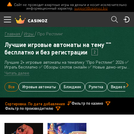
Сайт не проводит азартные игры на деньги и носит исключительно
информационный характер.
support@casinoz.biz
Главная
Игры
Про Рестлинг
Лучшие игровые автоматы на тему ""
бесплатно и без регистрации
2
Лучшие 2+ игровые автоматы на тематику "Про Рестлинг" 2026 ✅
Играть бесплатно ✅ Обзоры слотов онлайн ✅ Новые демо-игры
✅ Официальные сайты казино
Читать далее
Все
Игровые автоматы
Блэкджек
Рулетка
Видео покер
Фильтр по казино
Сортировка: По дате добавления
Фильтр по производителю