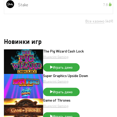
Stake
7.8
Все казино
(469)
Новинки игр
The Pig Wizard Cash Lock
Blueprint Gaming
Играть демо
Super Graphics Upside Down
Blueprint Gaming
Играть демо
Game of Thrones
Blueprint Gaming
Играть демо