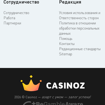
Сотрудничество
Редакция
Сотрудничество
Условия использования и
Работа
Ответственность сторон
Партнерки
Политика в отношении
обработки персональных
данных
Помощь
Контакты
Редакционные стандарты
Sitemap
азарт с умом — залог успеха!
2026 © Casinoz —