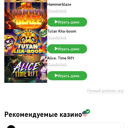
Hammerblaze
Thunderkick
Играть демо
Tutan Kha-boom
Thunderkick
Играть демо
Alice: Time Rift
Thunderkick
Играть демо
Полный рейтинг игр
Рекомендуемые казино