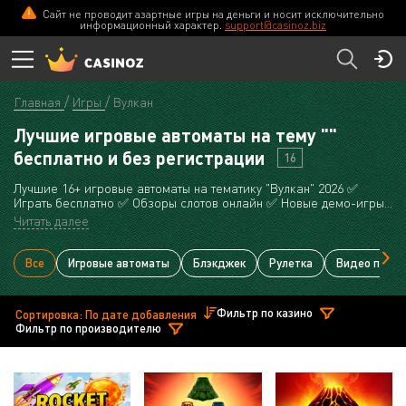
Сайт не проводит азартные игры на деньги и носит исключительно
информационный характер.
support@casinoz.biz
Главная
Игры
Вулкан
Лучшие игровые автоматы на тему ""
бесплатно и без регистрации
16
Лучшие 16+ игровые автоматы на тематику "Вулкан" 2026 ✅
Играть бесплатно ✅ Обзоры слотов онлайн ✅ Новые демо-игры
✅ Официальные сайты казино
Читать далее
Все
Игровые автоматы
Блэкджек
Рулетка
Видео покер
Фильтр по казино
Сортировка: По дате добавления
Фильтр по производителю