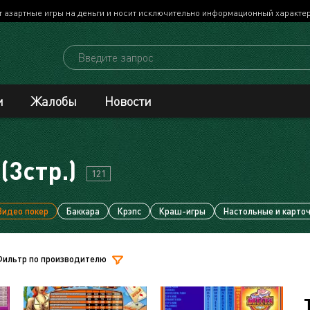
т азартные игры на деньги и носит исключительно информационный характе
и
Жалобы
Новости
(3стр.)
121
Видео покер
Баккара
Крэпс
Краш-игры
Настольные и карто
Фильтр по производителю