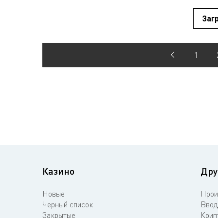
Заг
1
Казино
Дру
Новые
Прои
Черный список
Ввод
Закрытые
Крип