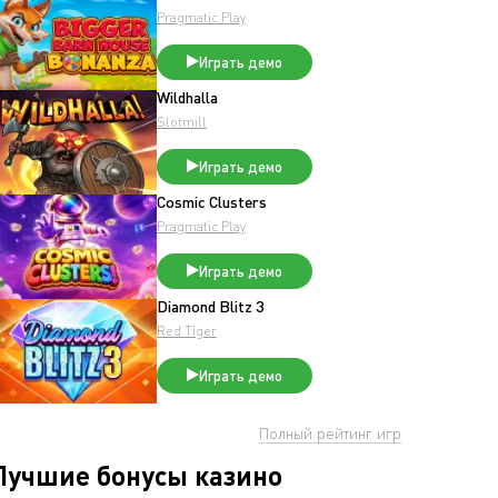
Pragmatic Play
Играть демо
Wildhalla
Slotmill
Играть демо
Cosmic Clusters
Pragmatic Play
Играть демо
Diamond Blitz 3
Red Tiger
Играть демо
Полный рейтинг игр
Лучшие бонусы казино