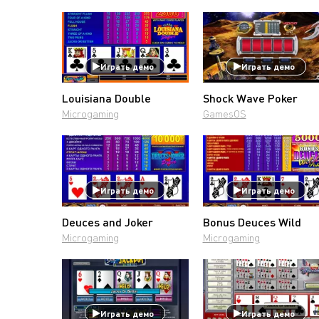
Играть демо
Играть демо
Louisiana Double
Shock Wave Poker
Microgaming
GamesOS
Играть демо
Играть демо
Deuces and Joker
Bonus Deuces Wild
Microgaming
Microgaming
Играть демо
Играть демо