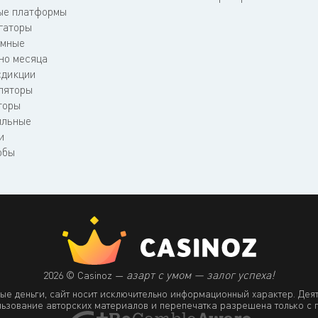
е платформы
гаторы
мные
но месяца
дикции
ляторы
торы
льные
и
обы
азарт с умом — залог успеха!
2026 © Casinoz —
ные деньги, сайт носит исключительно информационный характер. Деят
ьзование авторских материалов и перепечатка разрешена только с п