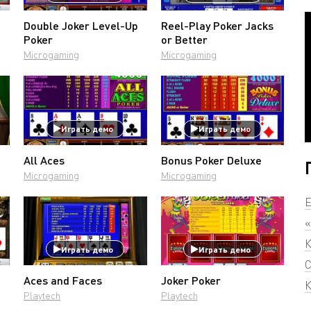
Double Joker Level-Up
Reel-Play Poker Jacks
Poker
or Better
Microgaming
Microgaming
Играть демо
Играть демо
All Aces
Bonus Poker Deluxe
Microgaming
Microgaming
Е
«
К
Играть демо
Играть демо
С
Aces and Faces
Joker Poker
К
Playtech
Playtech