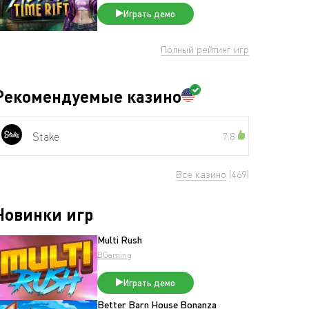
Играть демо
Полный рейтинг игр
Рекомендуемые казино
Stake
7.8
Все казино
(469)
Новинки игр
Multi Rush
BGaming
Играть демо
Better Barn House Bonanza