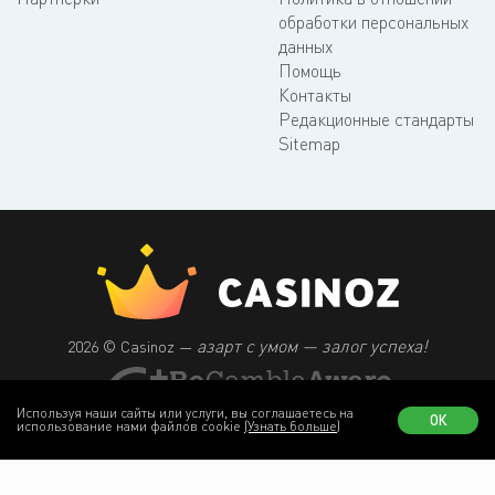
обработки персональных
данных
Помощь
Контакты
Редакционные стандарты
Sitemap
азарт с умом — залог успеха!
2026 © Casinoz —
Используя наши сайты или услуги, вы соглашаетесь на
ОК
использование нами файлов cookie
(Узнать больше)
Подписаться на RSS