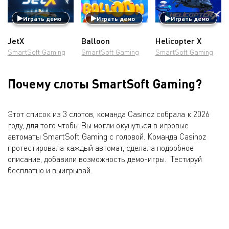
Играть демо
Играть демо
Играть демо
JetX
Balloon
Helicopter X
SmartSoft Gaming
SmartSoft Gaming
SmartSoft Gaming
Почему слоты SmartSoft Gaming?
Этот список из 3 слотов, команда Casinoz собрала к 2026
году, для того чтобы Вы могли окунуться в игровые
автоматы SmartSoft Gaming с головой. Команда Casinoz
протестировала каждый автомат, сделала подробное
описание, добавили возможность демо-игры. Тестируй
бесплатно и выигрывай.