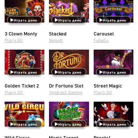
Играть демо
Играть демо
Играть демо
3 Clown Monty
Stacked
Carousel
Play’n GO
Betsoft
FuGaSo
Играть демо
Играть демо
Играть демо
Golden Ticket 2
Dr Fortuno Slot
Street Magic
Play’n GO
Yggdrasil Gaming
Play’n GO
Играть демо
Играть демо
Играть демо
Wild Circus
Magic Target
Presto!