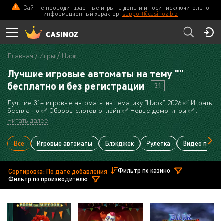
Сайт не проводит азартные игры на деньги и носит исключительно
информационный характер.
support@casinoz.biz
Главная
Игры
Цирк
Лучшие игровые автоматы на тему ""
бесплатно и без регистрации
31
Лучшие 31+ игровые автоматы на тематику "Цирк" 2026 ✅ Играть
бесплатно ✅ Обзоры слотов онлайн ✅ Новые демо-игры ✅
Официальные сайты казино
Читать далее
Все
Игровые автоматы
Блэкджек
Рулетка
Видео покер
Фильтр по казино
Сортировка: По дате добавления
Фильтр по производителю