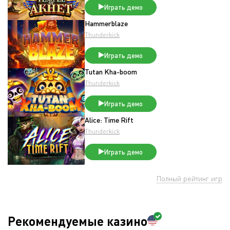
Играть демо
Hammerblaze
Thunderkick
Играть демо
Tutan Kha-boom
Thunderkick
Играть демо
Alice: Time Rift
Thunderkick
Играть демо
Полный рейтинг игр
Рекомендуемые казино