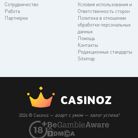
Сотрудничество
Условия использования и
Работа
Ответственность сторон
Партнерки
Политика в отношении
обработки персональных
данных
Помощь
Контакты
Редакционные стандарты
Sitemap
азарт с умом — залог успеха!
2026 © Casinoz —