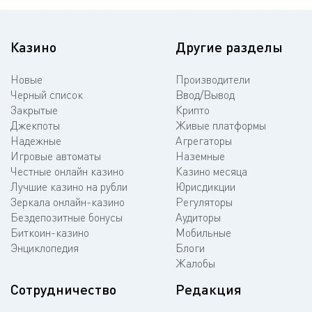
Казино
Другие разделы
Новые
Производители
Черный список
Ввод/Вывод
Закрытые
Крипто
Джекпоты
Живые платформы
Надежные
Агрегаторы
Игровые автоматы
Наземные
Честные онлайн казино
Казино месяца
Лучшие казино на рубли
Юрисдикции
Зеркала онлайн-казино
Регуляторы
Бездепозитные бонусы
Аудиторы
Биткоин-казино
Мобильные
Энциклопедия
Блоги
Жалобы
Сотрудничество
Редакция