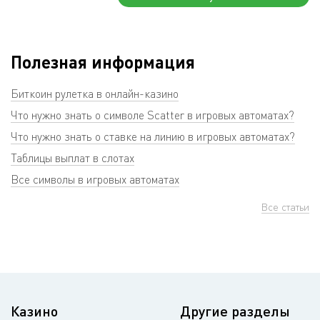
Полезная информация
Биткоин рулетка в онлайн-казино
Что нужно знать о символе Scatter в игровых автоматах?
Что нужно знать о ставке на линию в игровых автоматах?
Таблицы выплат в слотах
Все символы в игровых автоматах
Все статьи
Казино
Другие разделы