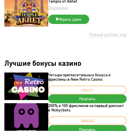
Temple of Akhet
Thunderkick
Играть демо
Полный рейтинг игр
Лучшие бонусы казино
Четыре пригласительных бонуса и
фриспины в New Retro Casino
FIRST1
Получить
200% и 100 фриспинов на первый депозит
в Nokycbets
WIN200
Получить