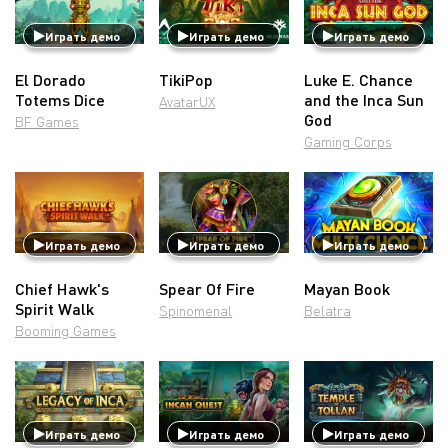
Играть демо
Играть демо
Играть демо
El Dorado
TikiPop
Luke E. Chance
Totems Dice
and the Inca Sun
AvatarUX
God
BF Games
Gaming Corps
Играть демо
Играть демо
Играть демо
Chief Hawk's
Spear Of Fire
Mayan Book
Spirit Walk
Spinomenal
Belatra
Booming Games
Играть демо
Играть демо
Играть демо