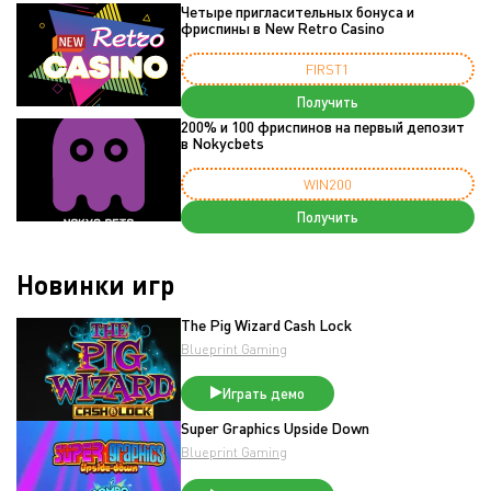
Четыре пригласительных бонуса и
фриспины в New Retro Casino
FIRST1
Получить
200% и 100 фриспинов на первый депозит
в Nokycbets
WIN200
Получить
Новинки игр
The Pig Wizard Cash Lock
Blueprint Gaming
Играть демо
Super Graphics Upside Down
Blueprint Gaming