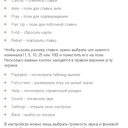
Cancel – отменить ставки
Ante – поле для ставки анте
Play – поле для подтверждения
Pair Up – поле для побочной ставки
Fold – сбросить карты
Rebet – повторить ставку
Чтобы указать размер ставки, нужно выбрать чип нужного
номинала (1, 5, 10, 25 или 100) и поместить его на поле.
Несколько важных кнопок находятся в правом верхнем углу
экрана:
Paytable – посмотреть таблицу выплат
Fullscreen – развернуть игру на целый экран
Help – посмотреть справочный раздел
Sound – отключить звук
Settings – открыть окно настроек
Back – выйти из покера
В настройках можно лишь выбрать громкость звука и фоновой