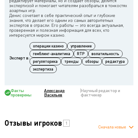
редактирует материалы, но и создает обзоры, делится
экспертизой и помогает читателям разобраться в тонкостях
азартных игр.
Денис сочетает в себе практический опыт и глубокие
знания, что делает его одним из самых авторитетных
экспертов в отрасли. Его работы — это всегда актуальная,
проверенная и полезная информация для всех, кто
операции казино
управление
гемблинг-аналитика
RTP
волатильность
Эксперт в:
регуляторика
тренды
обзоры
редактура
экспертиза
Факты
Александр
Научный редактор и
проверены
Васильев
фактчекер
Отзывы игроков
1
Сначала новые