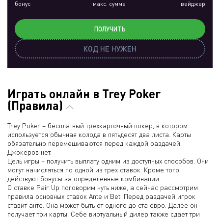
бонус
макс. сумма
вейджер
ПОЛУЧИТЬ
КОД НЕ НУЖЕН
Играть онлайн в Trey Poker
(Правила)
Trey Poker – бесплатный трехкарточный покер, в котором
используется обычная колода в пятьдесят два листа. Карты
обязательно перемешиваются перед каждой раздачей.
Джокеров нет.
Цель игры – получить выплату одним из доступных способов. Они
могут начисляться по одной из трех ставок. Кроме того,
действуют бонусы за определенные комбинации.
О ставке Pair Up поговорим чуть ниже, а сейчас рассмотрим
правила основных ставок Ante и Bet. Перед раздачей игрок
ставит анте. Она может быть от одного до ста евро. Далее он
получает три карты. Себе виртуальный дилер также сдает три