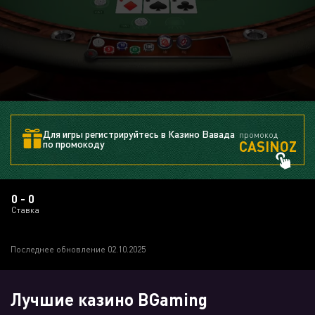
Для игры регистрируйтесь в Казино Вавада
промокод
CASINOZ
по промокоду
0 - 0
Ставка
Последнее обновление 02.10.2025
Лучшие казино BGaming