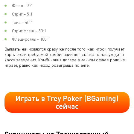
Флеш – 3:1
Стрит – 5:1
Трис – 40:1
Стрит флеш – 50:1
Флеш-рояль – 100:1
Выплаты начисляются сразу же после того, как игрок получает
карты. Если требуемой комбинации нет, ставка тотчас уходит в
кассу заведения. Комбинация дилера в данном случае роли не
играет, равно как исход розыгрыша по анте.
Играть в Trey Poker (BGaming)
сейчас