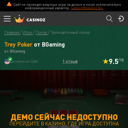
Сайт не проводит азартные игры на деньги и носит исключительно
информационный характер.
support@casinoz.biz
Главная
Игры
Покер
Трехкарточный покер
Trey Poker
от BGaming
от BGaming
9.5
/10
1 отзыв
Доступно из США
ДЕМО СЕЙЧАС НЕДОСТУПНО
ПЕРЕЙДИТЕ В КАЗИНО, ГДЕ ИГРА ДОСТУПНА