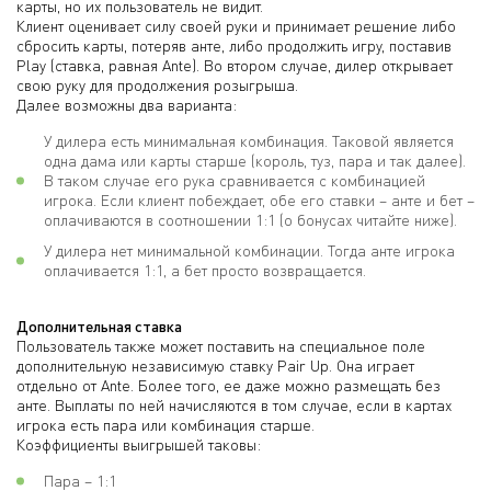
карты, но их пользователь не видит.
Клиент оценивает силу своей руки и принимает решение либо
сбросить карты, потеряв анте, либо продолжить игру, поставив
Play (ставка, равная Ante). Во втором случае, дилер открывает
свою руку для продолжения розыгрыша.
Далее возможны два варианта:
У дилера есть минимальная комбинация. Таковой является
одна дама или карты старше (король, туз, пара и так далее).
В таком случае его рука сравнивается с комбинацией
игрока. Если клиент побеждает, обе его ставки – анте и бет –
оплачиваются в соотношении 1:1 (о бонусах читайте ниже).
У дилера нет минимальной комбинации. Тогда анте игрока
оплачивается 1:1, а бет просто возвращается.
Дополнительная ставка
Пользователь также может поставить на специальное поле
дополнительную независимую ставку Pair Up. Она играет
отдельно от Ante. Более того, ее даже можно размещать без
анте. Выплаты по ней начисляются в том случае, если в картах
игрока есть пара или комбинация старше.
Коэффициенты выигрышей таковы:
Пара – 1:1