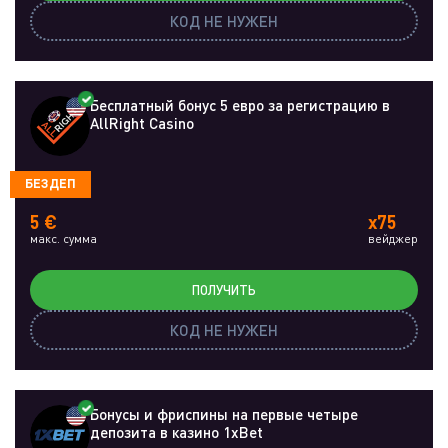
КОД НЕ НУЖЕН
Бесплатный бонус 5 евро за регистрацию в
AllRight Casino
БЕЗДЕП
5 €
x75
макс. сумма
вейджер
ПОЛУЧИТЬ
КОД НЕ НУЖЕН
Бонусы и фриспины на первые четыре
депозита в казино 1xBet