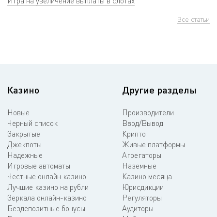
Игра на увеличение выплаты в слотах
Все статьи
Казино
Другие разделы
Новые
Производители
Черный список
Ввод/Вывод
Закрытые
Крипто
Джекпоты
Живые платформы
Надежные
Агрегаторы
Игровые автоматы
Наземные
Честные онлайн казино
Казино месяца
Лучшие казино на рубли
Юрисдикции
Зеркала онлайн-казино
Регуляторы
Бездепозитные бонусы
Аудиторы