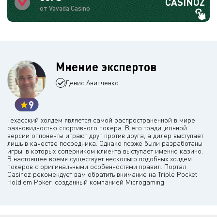
CASINOZ
от Vavada Casino
Мнение экспертов
Денис Анипченко
9
Техасский холдем является самой распространенной в мире
разновидностью спортивного покера. В его традиционной
версии оппоненты играют друг против друга, а дилер выступает
лишь в качестве посредника. Однако позже были разработаны
игры, в которых соперником клиента выступает именно казино.
В настоящее время существует несколько подобных холдем
покеров с оригинальными особенностями правил. Портал
Casinoz рекомендует вам обратить внимание на Triple Pocket
Hold’em Poker, созданный компанией Microgaming.