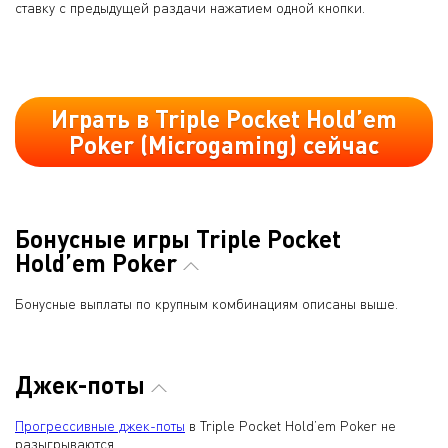
ставку с предыдущей раздачи нажатием одной кнопки.
Играть в Triple Pocket Hold’em
Poker (Microgaming) сейчас
Бонусные игры Triple Pocket
Hold’em Poker
Бонусные выплаты по крупным комбинациям описаны выше.
Джек-поты
Прогрессивные джек-поты
в Triple Pocket Hold’em Poker не
разыгрываются.