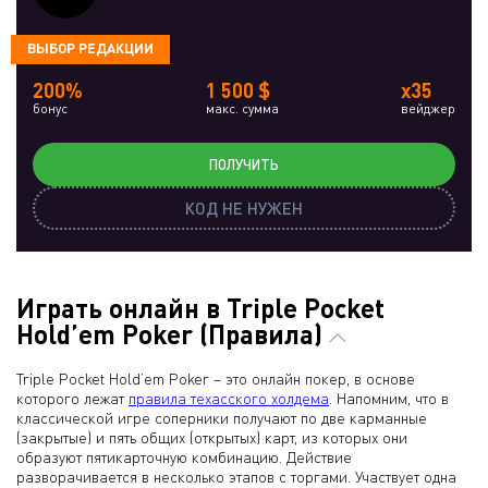
ВЫБОР РЕДАКЦИИ
200%
1 500 $
x35
бонус
макс. сумма
вейджер
ПОЛУЧИТЬ
КОД НЕ НУЖЕН
Играть онлайн в Triple Pocket
Hold’em Poker (Правила)
Triple Pocket Hold’em Poker – это онлайн покер, в основе
которого лежат
правила техасского холдема
. Напомним, что в
классической игре соперники получают по две карманные
(закрытые) и пять общих (открытых) карт, из которых они
образуют пятикарточную комбинацию. Действие
разворачивается в несколько этапов с торгами. Участвует одна