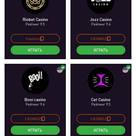
Riobet Casino
Jozz Casino
Рейтинг 9.5
Рейтинг 9.4
Casinoz
CASINOZ
ИГРАТЬ
ИГРАТЬ
Booi casino
Cat Casino
Рейтинг 9.4
Рейтинг 9.3
CASINOZ
CASINOZ
ИГРАТЬ
ИГРАТЬ