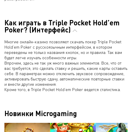
Как играть в Triple Pocket Hold’em
Poker? (Интерфейс)
Многие онлайн-казино позволяют скачать покер Triple Pocket
Hold’em Poker с русскоязычным интерфейсом, в котором
переведены не только названия кнопок, но и правила. Так вам
будет легче изучать особенности игры.
Впрочем, здесь не так уж много важных элементов. Все, что от
вас требуется, это сделать ставку и решить, какие карты оставить
себе. В параметрах можно отключить звуковое сопровождение,
активировать быструю сдачу, автоматические повторные ставки
и внести другие изменения.
Кроме того, в Triple Pocket Hold’em Poker ведется статистика.
Новинки Microgaming