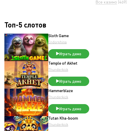
Все казино
(469)
Топ-5 слотов
Sloth Game
Endorphina
Играть демо
Temple of Akhet
Thunderkick
Играть демо
Hammerblaze
Thunderkick
Играть демо
Tutan Kha-boom
Thunderkick