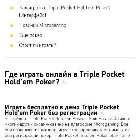
Как играть в Triple Pocket Hold’em Poker?
(Интерфейс)
Новинки Microgaming
Еще покер
Стоит ли играть?
Где играть онлайн в Triple Pocket
Hold’em Poker?
Играть бесплатно в демо Triple Pocket
Hold’em Poker без регистрации
Вы найдете Triple Pocket Hold’em Poker в Spin Palace Casino и
многих других онлайн-казино на платформе Microgaming. Все
они позволяют испытывать игру в тренировочном режиме, хотя
без регистрации покер Triple Pocket Hold’em Poker обычно не