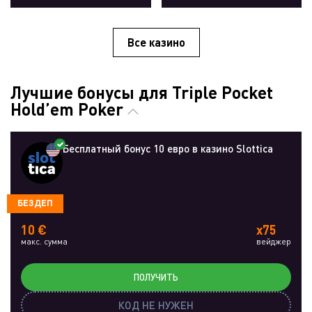
Все казино
Лучшие бонусы для Triple Pocket
Hold’em Poker
Бесплатный бонус 10 евро в казино Slottica
БЕЗДЕП
10 €
x75
макс. сумма
вейджер
ПОЛУЧИТЬ
КОД НЕ НУЖЕН