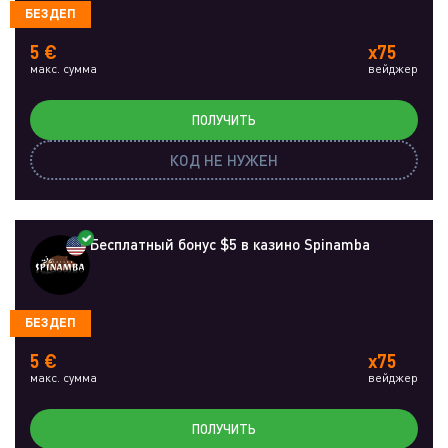
БЕЗДЕП
5 €
x75
макс. сумма
вейджер
ПОЛУЧИТЬ
КОД НЕ НУЖЕН
Бесплатный бонус $5 в казино Spinamba
БЕЗДЕП
5 €
x75
макс. сумма
вейджер
ПОЛУЧИТЬ