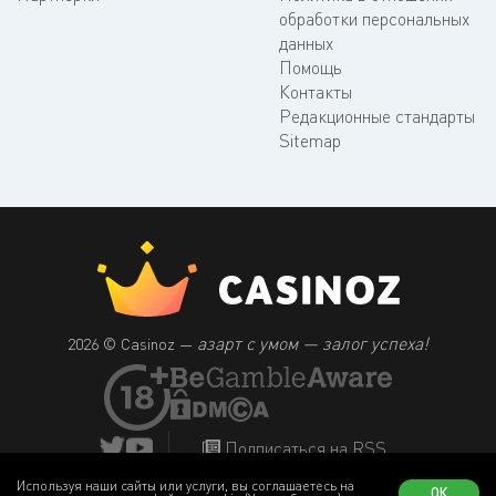
обработки персональных
данных
Помощь
Контакты
Редакционные стандарты
Sitemap
азарт с умом — залог успеха!
2026 © Casinoz —
Подписаться на RSS
Используя наши сайты или услуги, вы соглашаетесь на
ОК