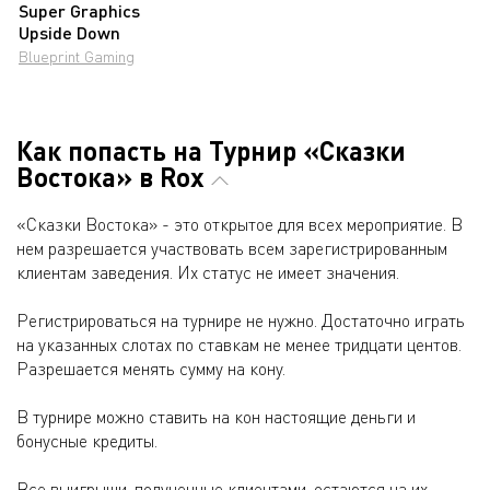
Super Graphics
Upside Down
Blueprint Gaming
Как попасть на Турнир «Сказки
Востока» в Rox
«Сказки Востока» - это открытое для всех мероприятие. В
нем разрешается участвовать всем зарегистрированным
клиентам заведения. Их статус не имеет значения.
Регистрироваться на турнире не нужно. Достаточно играть
на указанных слотах по ставкам не менее тридцати центов.
Разрешается менять сумму на кону.
В турнире можно ставить на кон настоящие деньги и
бонусные кредиты.
Все выигрыши, полученные клиентами, остаются на их