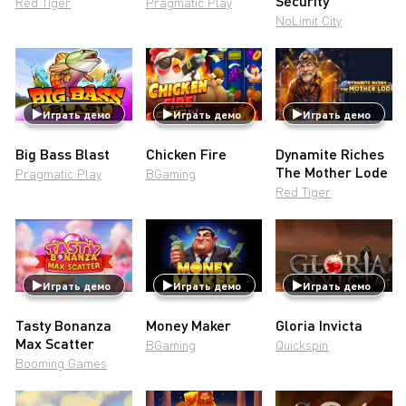
Security
Red Tiger
Pragmatic Play
NoLimit City
Играть демо
Играть демо
Играть демо
Big Bass Blast
Chicken Fire
Dynamite Riches
The Mother Lode
Pragmatic Play
BGaming
Red Tiger
Играть демо
Играть демо
Играть демо
Tasty Bonanza
Money Maker
Gloria Invicta
Max Scatter
BGaming
Quickspin
Booming Games