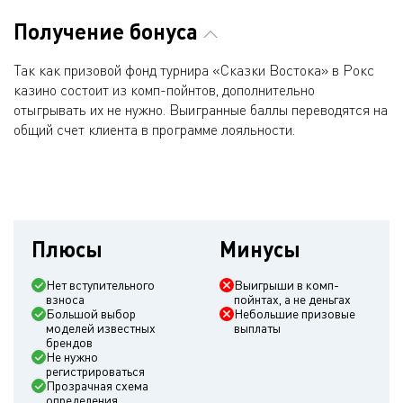
Получение бонуса
Так как призовой фонд турнира «Сказки Востока» в Рокс
казино состоит из комп-пойнтов, дополнительно
отыгрывать их не нужно. Выигранные баллы переводятся на
общий счет клиента в программе лояльности.
Плюсы
Минусы
Нет вступительного
Выигрыши в комп-
взноса
пойнтах, а не деньгах
Большой выбор
Небольшие призовые
моделей известных
выплаты
брендов
Не нужно
регистрироваться
Прозрачная схема
определения