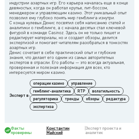
индустрии азартных игр. Его карьера началась еще в конце
девяностых, когда он работал крупье, пит-боссом,
менеджером и управляющим казино. Этот уникальный опыт
позволил ему глубоко понять мир гемблинга изнутри.
С конца нулевых Денис посвятил себя написанию статей и
аналитики о гемблинге, а с начала десятых стал ключевой
фигурой в команде Casinoz. Здесь он не только пишет и
редактирует материалы, но и создает обзоры, делится
экспертизой и помогает читателям разобраться в тонкостях
азартных игр.
Денис сочетает в себе практический опыт и глубокие
знания, что делает его одним из самых авторитетных
экспертов в отрасли. Его работы — это всегда актуальная,
проверенная и полезная информация для всех, кто
операции казино
управление
гемблинг-аналитика
RTP
волатильность
Эксперт в:
регуляторика
тренды
обзоры
редактура
экспертиза
Факты
Константин
Эксперт проекта и
проверены
Майский
аналитик