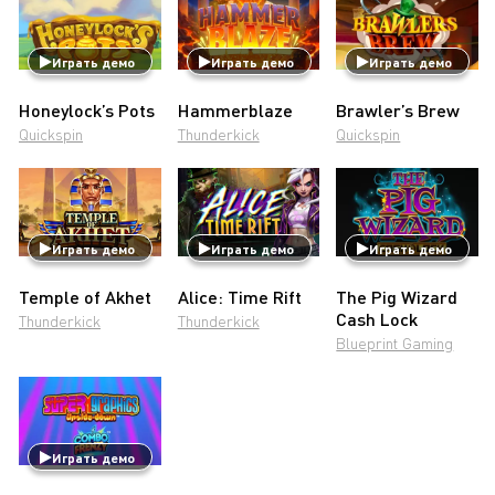
Играть демо
Играть демо
Играть демо
Honeylock’s Pots
Hammerblaze
Brawler’s Brew
Quickspin
Thunderkick
Quickspin
Играть демо
Играть демо
Играть демо
Temple of Akhet
Alice: Time Rift
The Pig Wizard
Cash Lock
Thunderkick
Thunderkick
Blueprint Gaming
Играть демо