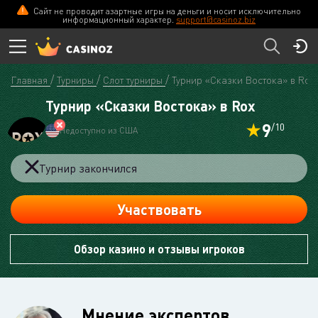
Сайт не проводит азартные игры на деньги и носит исключительно
CASINOZ
ПЕРЕЙТИ
информационный характер.
support@casinoz.biz
Главная
Турниры
Слот турниры
Турнир «Сказки Востока» в Rox
Турнир «Сказки Востока» в Rox
9
/10
Недоступно из США
Турнир закончился
Участвовать
Обзор казино и отзывы игроков
Мнение экспертов