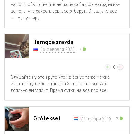
на то, чтобы получить несколько баксов награды из-
за того, что хайроллеры все отберут.. Ставлю класс
этому турниру.
Tamgdepravda
16 февраля 2020
7
0
Слушайте ну это круто что на бонус тоже можно
играть в турнире. Ставка в 30 центов тоже уже
лояльно выглядит. Время сутки на всё про всё
GrAleksei
27 ноября 2019
7