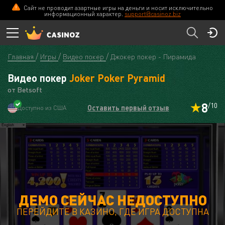
Сайт не проводит азартные игры на деньги и носит исключительно
информационный характер.
support@casinoz.biz
Главная
Игры
Видео покер
Джокер покер - Пирамида
Видео покер
Joker Poker Pyramid
от Betsoft
8
/10
Оставить первый отзыв
Доступно из США
ДЕМО СЕЙЧАС НЕДОСТУПНО
ПЕРЕЙДИТЕ В КАЗИНО, ГДЕ ИГРА ДОСТУПНА