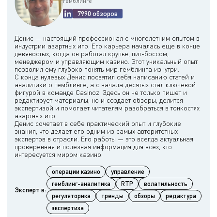
гемблинге
7990 обзоров
Денис — настоящий профессионал с многолетним опытом в
индустрии азартных игр. Его карьера началась еще в конце
девяностых, когда он работал крупье, пит-боссом,
менеджером и управляющим казино. Этот уникальный опыт
позволил ему глубоко понять мир гемблинга изнутри.
С конца нулевых Денис посвятил себя написанию статей и
аналитики о гемблинге, а с начала десятых стал ключевой
фигурой в команде Casinoz. Здесь он не только пишет и
редактирует материалы, но и создает обзоры, делится
экспертизой и помогает читателям разобраться в тонкостях
азартных игр.
Денис сочетает в себе практический опыт и глубокие
знания, что делает его одним из самых авторитетных
экспертов в отрасли. Его работы — это всегда актуальная,
проверенная и полезная информация для всех, кто
операции казино
управление
гемблинг-аналитика
RTP
волатильность
Эксперт в:
регуляторика
тренды
обзоры
редактура
экспертиза