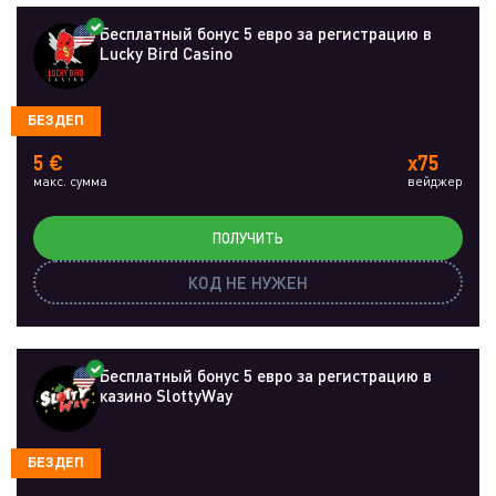
Бесплатный бонус 5 евро за регистрацию в
Lucky Bird Casino
БЕЗДЕП
5 €
x75
макс. сумма
вейджер
ПОЛУЧИТЬ
КОД НЕ НУЖЕН
Бесплатный бонус 5 евро за регистрацию в
казино SlottyWay
БЕЗДЕП