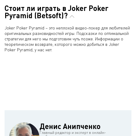
Стоит ли играть в Joker Poker
Pyramid (Betsoft)?
Joker Poker Pyramid – это неплохой видео-покер для любителей
оригинальных разновидностей игры. Подсказки по оптимальной
стратегии для него мы подготовим чуть позже. Информации о
теоретическом возврате, которого можно добиться в Joker
Poker Pyramid, у нас нет.
Денис Анипченко
Главный редактор и эксперт в онлайн-