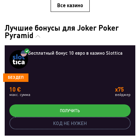
Все казино
Лучшие бонусы для Joker Poker
Pyramid
Бесплатный бонус 10 евро в казино Slottica
БЕЗДЕП
10 €
x75
макс. сумма
вейджер
ПОЛУЧИТЬ
КОД НЕ НУЖЕН