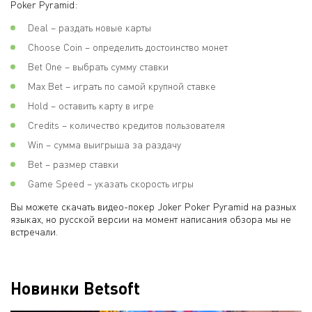
Poker Pyramid:
Deal – раздать новые карты
Choose Coin – определить достоинство монет
Bet One – выбрать сумму ставки
Max Bet – играть по самой крупной ставке
Hold – оставить карту в игре
Credits – количество кредитов пользователя
Win – сумма выигрыша за раздачу
Bet – размер ставки
Game Speed – указать скорость игры
Вы можете скачать видео-покер Joker Poker Pyramid на разных
языках, но русской версии на момент написания обзора мы не
встречали.
Новинки Betsoft