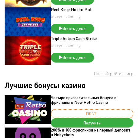
Reel King: Hot to Pot
Blueprint Gaming
Играть демо
Triple Action Cash Strike
Blueprint Gaming
Играть демо
Полный рейтинг игр
Лучшие бонусы казино
Четыре пригласительных бонуса и
фриспины в New Retro Casino
FIRST1
Получить
200% и 100 фриспинов на первый депозит
в Nokycbets