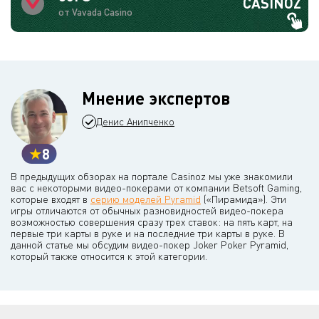
CASINOZ
от Vavada Casino
Мнение экспертов
Денис Анипченко
8
В предыдущих обзорах на портале Casinoz мы уже знакомили
вас с некоторыми видео-покерами от компании Betsoft Gaming,
которые входят в
серию моделей Pyramid
(«Пирамида»). Эти
игры отличаются от обычных разновидностей видео-покера
возможностью совершения сразу трех ставок: на пять карт, на
первые три карты в руке и на последние три карты в руке. В
данной статье мы обсудим видео-покер Joker Poker Pyramid,
который также относится к этой категории.