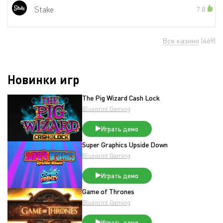
Stake
7.8
Все казино
(469)
Новинки игр
The Pig Wizard Cash Lock
Blueprint Gaming
Играть демо
Super Graphics Upside Down
Blueprint Gaming
Играть демо
Game of Thrones
Blueprint Gaming
Играть демо