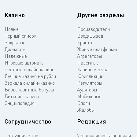
Казино
Другие разделы
Новые
Производители
Черный список
Ввод/Вывод
Закрытые
Крипто
Джекпоты
Живые платформы
Надежные
Агрегаторы
Игровые автоматы
Наземные
Честные онлайн казино
Казино месяца
Лучшие казино на рубли
Юрисдикции
Зеркала онлайн-казино
Регуляторы
Бездепозитные бонусы
Аудиторы
Биткоин-казино
Мобильные
Энциклопедия
Блоги
Жалобы
Сотрудничество
Редакция
Сотрудничество
Условия использования и