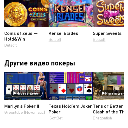
Coins of Zeus —
Kensei Blades
Super Sweets
Hold&Win
Betsoft
Betsoft
Betsoft
Другие видео покеры
Играть демо
Играть демо
Marilyn’s Poker II
Texas Hold’em Joker
Tens or Better –
Poker
Clash of the Tit
Greentube (Novomatic)
iSoftBet
Dragonfish