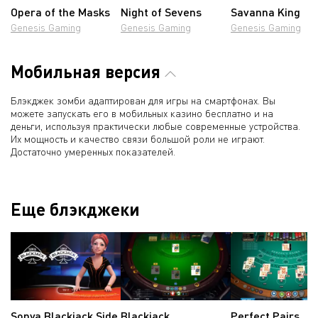
Opera of the Masks
Night of Sevens
Savanna King
Genesis Gaming
Genesis Gaming
Genesis Gaming
Мобильная версия
Блэкджек зомби адаптирован для игры на смартфонах. Вы
можете запускать его в мобильных казино бесплатно и на
деньги, используя практически любые современные устройства.
Их мощность и качество связи большой роли не играют.
Достаточно умеренных показателей.
Еще блэкджеки
Sonya Blackjack Side
Blackjack
Perfect Pairs