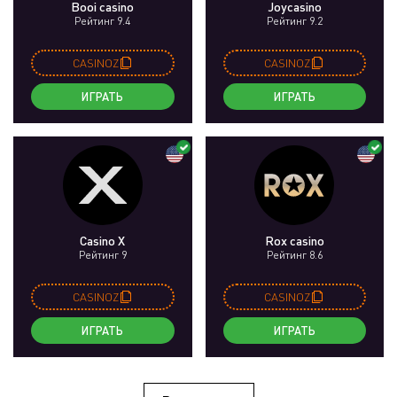
Booi casino
Joycasino
Рейтинг 9.4
Рейтинг 9.2
CASINOZ
CASINOZ
ИГРАТЬ
ИГРАТЬ
Casino X
Rox casino
Рейтинг 9
Рейтинг 8.6
CASINOZ
CASINOZ
ИГРАТЬ
ИГРАТЬ