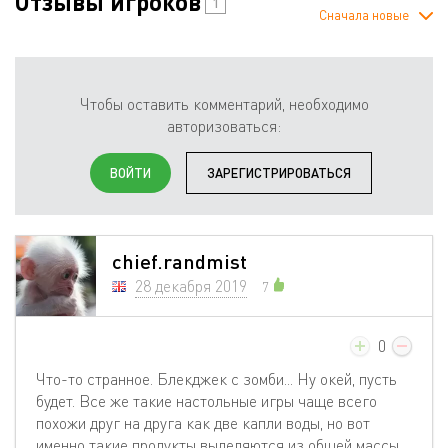
Отзывы игроков
1
Сначала новые
Чтобы оставить комментарий, необходимо
авторизоваться:
ВОЙТИ
ЗАРЕГИСТРИРОВАТЬСЯ
chief.randmist
28 декабря 2019
7
0
Что-то странное. Блекджек с зомби... Ну окей, пусть
будет. Все же такие настольные игры чаще всего
похожи друг на друга как две капли воды, но вот
именно такие продукты выделяются из общей массы.