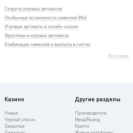
Секреты игровых автоматов
Необычные возможности символов Wild
Игровые автоматы в онлайн-казино
Фриспины в игровых автоматах
Комбинации символов и выплаты в слотах
Все статьи
Казино
Другие разделы
Новые
Производители
Черный список
Ввод/Вывод
Закрытые
Крипто
Джекпоты
Живые платформы