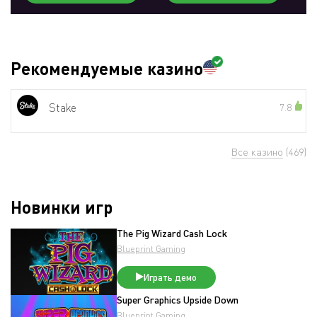
Рекомендуемые казино
Stake
7.8
Все казино
(469)
Новинки игр
The Pig Wizard Cash Lock
Blueprint Gaming
Играть демо
Super Graphics Upside Down
Blueprint Gaming