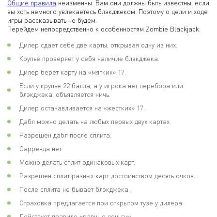
Общие правила
неизменны. Вам они должны быть известны, если
вы хоть немного увлекаетесь блэкджеком. Поэтому о цели и ходе
игры рассказывать не будем.
Перейдем непосредственно к особенностям Zombie Blackjack.
Дилер сдает себе две карты, открывая одну из них.
Крупье проверяет у себя наличие блэкджека.
Дилер берет карту на «мягких» 17.
Если у крупье 22 балла, а у игрока нет перебора или
блэкджека, объявляется ничь.
Дилер останавливается на «жестких» 17.
Дабл можно делать на любых первых двух картах.
Разрешен дабл после сплита.
Сарренда нет.
Можно делать сплит одинаковых карт.
Разрешен сплит разных карт достоинством десять очков.
После сплита не бывает блэкджека.
Страховка предлагается при открытом тузе у дилера.
Действует правило «равные деньги».