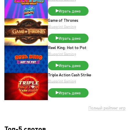
Играть демо
Game of Thrones
Blueprint Gaming
Играть демо
Reel King: Hot to Pot
Blueprint Gaming
Играть демо
Triple Action Cash Strike
Blueprint Gaming
Играть демо
Полный рейтинг игр
Топ-5 слотов