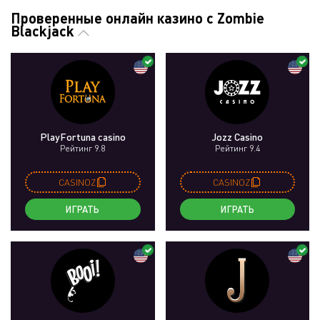
Проверенные онлайн казино с Zombie
Blackjack
PlayFortuna casino
Jozz Casino
Рейтинг 9.8
Рейтинг 9.4
CASINOZ
CASINOZ
ИГРАТЬ
ИГРАТЬ