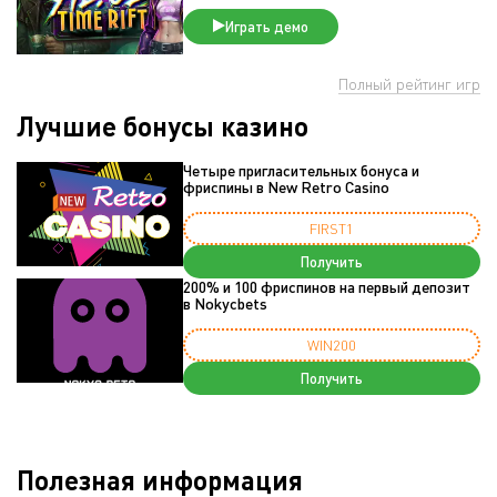
Играть демо
Полный рейтинг игр
Лучшие бонусы казино
Четыре пригласительных бонуса и
фриспины в New Retro Casino
FIRST1
Получить
200% и 100 фриспинов на первый депозит
в Nokycbets
WIN200
Получить
Полезная информация