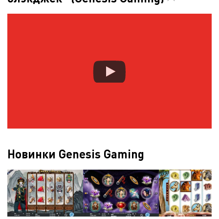
Новинки Genesis Gaming