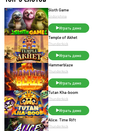
Sloth Game
Endorphina
Играть демо
Temple of Akhet
Thunderkick
Играть демо
Hammerblaze
Thunderkick
Играть демо
Tutan Kha-boom
Thunderkick
Играть демо
Alice: Time Rift
Thunderkick