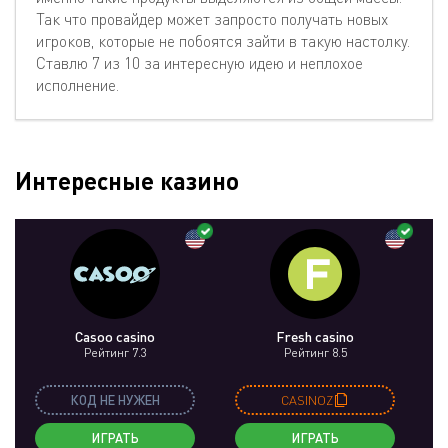
Так что провайдер может запросто получать новых
игроков, которые не побоятся зайти в такую настолку.
Ставлю 7 из 10 за интересную идею и неплохое
исполнение.
Интересные казино
Casoo casino
Fresh casino
Рейтинг 7.3
Рейтинг 8.5
КОД НЕ НУЖЕН
CASINOZ
ИГРАТЬ
ИГРАТЬ